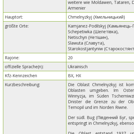
weitere wie Moldawen, Tataren, 
Armenier
Hauptort:
Chmelnyzkyj (Хмельницький)
größte Orte:
Kamjanez-Podilskyj (Камьянець-
Schepetiwka (Шепетівка),
Netischyn (Нетішин),
Slawuta (Славута),
Starokostjantyniw (Старокостянт
Rajone:
20
offizielle Sprache(n):
Ukrainisch
Kfz-Kennzeichen
BX, HX
Kurzbeschreibung:
Die Oblast Chmelnyzkyj ist ko
Oblasten umgeben. Im Oste
Winnyzja, im Süden Tscherniwzi
Dnister die Grenze zu der Ob
Ternopil und im Norden Riwne.
Der südl. Bug (Південний Буг, sp
entspringt in Chmelnyzkyj, ebenso 
Die Oblast entstand 1937 