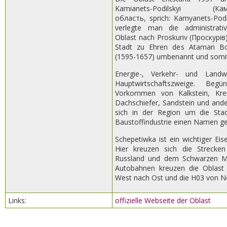
Kamianets-Podilskyi (Кам’я
область, sprich: Kamyanets-Podil
verlegte man die administrati
Oblast nach Proskuriv (Проскурів
Stadt zu Ehren des Ataman Bo
(1595-1657) umbenannt und somit
Energie-, Verkehr- und Landwi
Hauptwirtschaftszweige. Begü
Vorkommen von Kalkstein, Krei
Dachschiefer, Sandstein und and
sich in der Region um die Sta
Baustoffindustrie einen Namen g
Schepetiwka ist ein wichtiger Ei
Hier kreuzen sich die Strecke
Russland und dem Schwarzen Me
Autobahnen kreuzen die Oblast
West nach Ost und die H03 von N
Links:
offizielle Webseite der Oblast