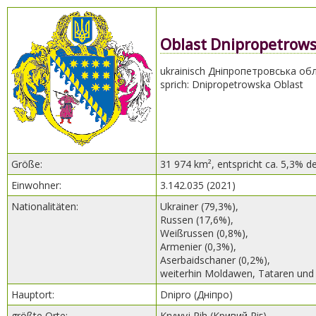
Oblast Dnipropetrow
ukrainisch Дніпропетровська об
sprich: Dnipropetrowska Oblast
Größe:
31 974 km², entspricht ca. 5,3% d
Einwohner:
3.142.035 (2021)
Nationalitäten:
Ukrainer (79,3%),
Russen (17,6%),
Weißrussen (0,8%),
Armenier (0,3%),
Aserbaidschaner (0,2%),
weiterhin Moldawen, Tataren und
Hauptort:
Dnipro (Дніпро)
größte Orte:
Krywyj Rih (Кривий Ріг),