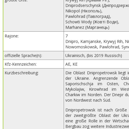
Dniprodserschynsk (Дніпродзерж
Nikopol (Нікополь),
Pawlohrad (Павлоград),
Schowti Wody (Жовті Води),
Marhanez (Марганець)
Rajone:
7
Dnipro, Kamjanske, Krywyj Rih, Ni
Nowomoskowsk, Pawlohrad, Syn
offizielle Sprache(n):
Ukrainisch, (bis 2019 Russisch)
Kfz-Kennzeichen:
AE, KE
Kurzbeschreibung:
Die Oblast Dnipropetrowsk liegt i
der Ukraine. Angrenzende Obl
Saporischschja im Osten, C
Mykolajiw, Kirowhrad im Wes
Charkiw im Norden. Der Dnepr dur
von Nordwest nach Süd.
Dnipropetrowsk ist nach Größe
der zweitgrößte Oblast der Ukra
eine große Rolle in der Wirtscha
Bergbau zog weitere Industriezwei