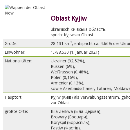
Oblast Kyjiw
ukrainisch Київська область,
sprich: Kyjiwska Oblast
Größe:
28 131 km², entspricht ca. 4,66% der Ukra
Einwohner:
1.788.530 (1. Januar 2021)
Nationalitäten:
Ukrainer (92,52%),
Russen (6%),
Weißrussen (0,48%),
Polen (0,16%),
Armenier (0,13%),
sowie Aserbaidschaner, Tataren, Moldaw
Hauptort:
Kyjiw (Київ) als Verwaltungszentrum, gehör
zur Oblast
größte Orte:
Bila Zerkwa (Біла Церква),
Browary (Бровари),
Boryspil (Бориспіль),
Fastiw (Фастів),