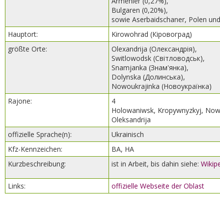
Armenier (0,27%),
Bulgaren (0,20%),
sowie Aserbaidschaner, Polen un
Hauptort:
Kirowohrad (Кіровоград)
größte Orte:
Olexandrija (Олександрія),
Switlowodsk (Світловодськ),
Snamjanka (Знам'янка),
Dolynska (Долинська),
Nowoukrajinka (Новоукраїнка)
Rajone:
4
Holowaniwsk, Kropywnyzkyj, Now
Oleksandrija
offizielle Sprache(n):
Ukrainisch
Kfz-Kennzeichen:
BA, HA
Kurzbeschreibung:
ist in Arbeit, bis dahin siehe:
Wikip
Links:
offizielle Webseite der Oblast