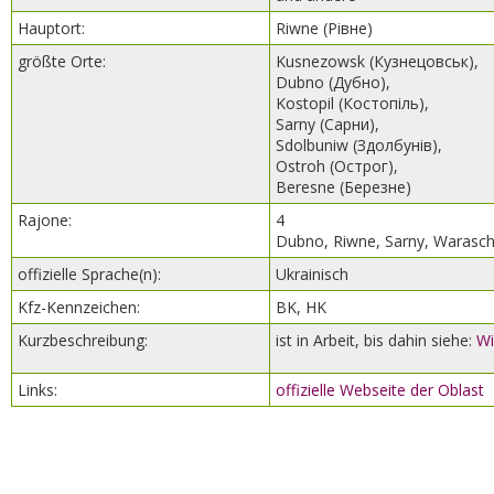
Hauptort:
Riwne (Рівне)
größte Orte:
Kusnezowsk (Кузнецовськ),
Dubno (Дубно),
Kostopil (Костопіль),
Sarny (Сарни),
Sdolbuniw (Здолбунів),
Ostroh (Острог),
Beresne (Березне)
Rajone:
4
Dubno, Riwne, Sarny, Warasc
offizielle Sprache(n):
Ukrainisch
Kfz-Kennzeichen:
BK, HK
Kurzbeschreibung:
ist in Arbeit, bis dahin siehe:
Wi
Links:
offizielle Webseite der Oblast