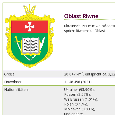
Oblast Riwne
ukrainisch Рівненська област
sprich: Riwnenska Oblast
Größe:
20 047 km², entspricht ca. 3,3
Einwohner:
1.148.456 (2021)
Nationalitäten:
Ukrainer (95,90%),
Russen (2,57%),
Weißrussen (1,01%),
Polen (0,17%),
Moldaven (0,03%),
und andere