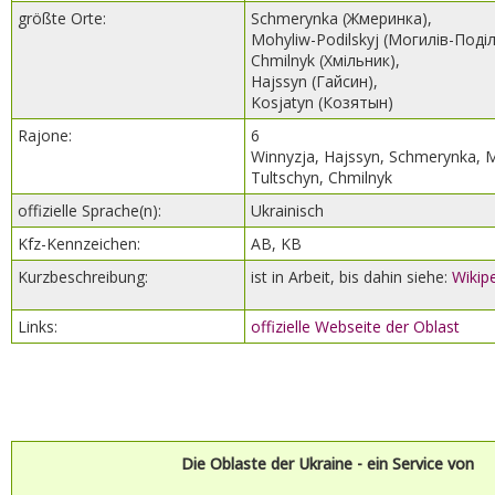
größte Orte:
Schmerynka (Жмеринка),
Mohyliw-Podilskyj (Могилів-Поді
Chmilnyk (Хмільник),
Hajssyn (Гайсин),
Kosjatyn (Козятын)
Rajone:
6
Winnyzja, Hajssyn, Schmerynka, M
Tultschyn, Chmilnyk
offizielle Sprache(n):
Ukrainisch
Kfz-Kennzeichen:
AB, KB
Kurzbeschreibung:
ist in Arbeit, bis dahin siehe:
Wikip
Links:
offizielle Webseite der Oblast
Die Oblaste der Ukraine - ein Service von