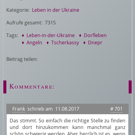
Kategorie:
Leben in der Ukraine
Aufrufe gesamt: 7315
Tags:
♦ Leben-in-der-Ukraine
♦ Dorfleben
♦ Angeln
♦ Tscherkassy
♦ Dnepr
Beitrag teilen:
Kommentare:
Frank
schrieb am 11.08.2017
# 701
Das stimmt. So einfach die richtige Stelle zu finden
und dort hinzukommen kann manchmal ganz
schön schwierig werden. Aber herrlich ist es, wenn