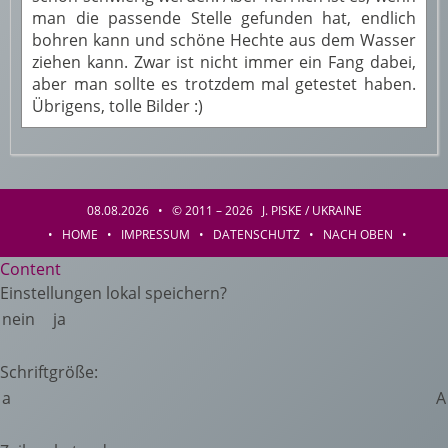
man die passende Stelle gefunden hat, endlich
bohren kann und schöne Hechte aus dem Wasser
ziehen kann. Zwar ist nicht immer ein Fang dabei,
aber man sollte es trotzdem mal getestet haben.
Übrigens, tolle Bilder :)
08.08.2026 • © 2011 – 2026 J. PISKE / UKRAINE
•
HOME
•
IMPRESSUM
•
DATENSCHUTZ
•
NACH OBEN
•
Content
Einstellungen lokal speichern?
nein
ja
Schriftgröße:
a
A