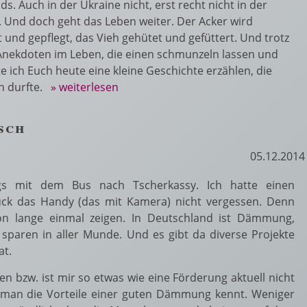
ds. Auch in der Ukraine nicht, erst recht nicht in der
t. Und doch geht das Leben weiter. Der Acker wird
t und gepflegt, das Vieh gehütet und gefüttert. Und trotz
s Anekdoten im Leben, die einen schmunzeln lassen und
e ich Euch heute eine kleine Geschichte erzählen, die
en durfte.
» weiterlesen
sch
05.12.2014
gs mit dem Bus nach Tscherkassy. Ich hatte einen
ück das Handy (das mit Kamera) nicht vergessen. Denn
hon lange einmal zeigen. In Deutschland ist Dämmung,
sparen in aller Munde. Und es gibt da diverse Projekte
at.
en bzw. ist mir so etwas wie eine Förderung aktuell nicht
s man die Vorteile einer guten Dämmung kennt. Weniger