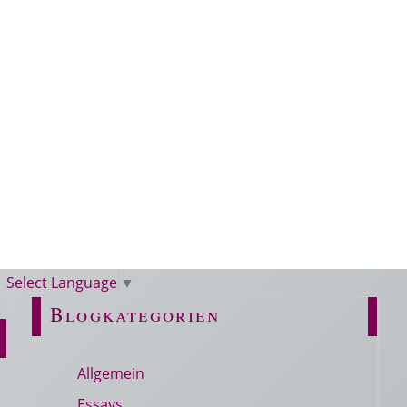
Select Language
▼
Blogkategorien
Allgemein
Essays