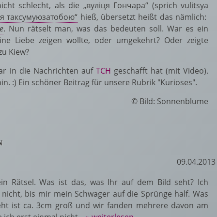
cht schlecht, als die „вуліця Гончара“ (sprich vulitsya
ця таксумуюзатобою“
hieß, übersetzt heißt das nämlich:
e
. Nun rätselt man, was das bedeuten soll. War es ein
ine Liebe zeigen wollte, oder umgekehrt? Oder zeigte
zu Kiew?
ar in die Nachrichten auf
ТСН
geschafft hat (mit Video).
 :) Ein schöner Beitrag für unsere Rubrik "Kurioses".
© Bild: Sonnenblume
n
09.04.2013
in Rätsel. Was ist das, was Ihr auf dem Bild seht? Ich
 nicht, bis mir mein Schwager auf die Sprünge half. Was
ieht ist ca. 3cm groß und wir fanden mehrere davon am