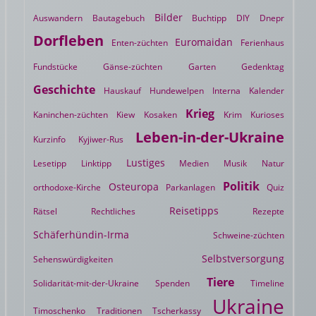
Bilder
Auswandern
Bautagebuch
Buchtipp
DIY
Dnepr
Dorfleben
Euromaidan
Enten-züchten
Ferienhaus
Fundstücke
Gänse-züchten
Garten
Gedenktag
Geschichte
Hauskauf
Hundewelpen
Interna
Kalender
Krieg
Kaninchen-züchten
Kiew
Kosaken
Krim
Kurioses
Leben-in-der-Ukraine
Kurzinfo
Kyjiwer-Rus
Lustiges
Lesetipp
Linktipp
Medien
Musik
Natur
Politik
Osteuropa
orthodoxe-Kirche
Parkanlagen
Quiz
Reisetipps
Rätsel
Rechtliches
Rezepte
Schäferhündin-Irma
Schweine-züchten
Selbstversorgung
Sehenswürdigkeiten
Tiere
Solidarität-mit-der-Ukraine
Spenden
Timeline
Ukraine
Timoschenko
Traditionen
Tscherkassy