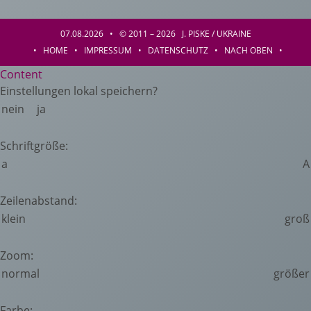
07.08.2026 • © 2011 – 2026 J. PISKE / UKRAINE
•
HOME
•
IMPRESSUM
•
DATENSCHUTZ
•
NACH OBEN
•
Content
Einstellungen lokal speichern?
nein
ja
Schriftgröße:
a
A
Zeilenabstand:
klein
groß
Zoom:
normal
größer
Farbe: