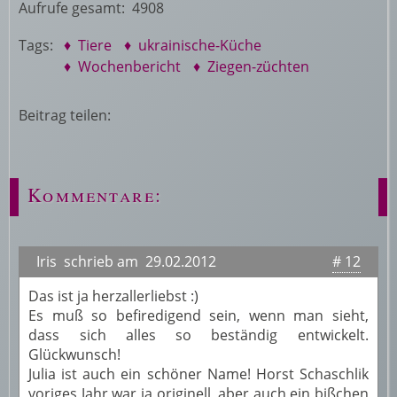
Aufrufe gesamt: 4908
Tags:
♦ Tiere
♦ ukrainische-Küche
♦ Wochenbericht
♦ Ziegen-züchten
Beitrag teilen:
Kommentare:
Iris schrieb am 29.02.2012
# 12
Das ist ja herzallerliebst :)
Es muß so befiredigend sein, wenn man sieht,
dass sich alles so beständig entwickelt.
Glückwunsch!
Julia ist auch ein schöner Name! Horst Schaschlik
voriges Jahr war ja originell, aber auch ein bißchen