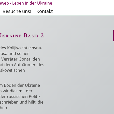
Besuche uns!
Kontakt
Ukraine Band 2
es Kolijiwschtschyna-
rasa und seiner
 Verräter Gonta, den
. und dem Aufbäumen des
oskowitischen
em Boden der Ukraine
 wir dies mit der
der russischen Politik
chrieben und hilft, die
ehen.