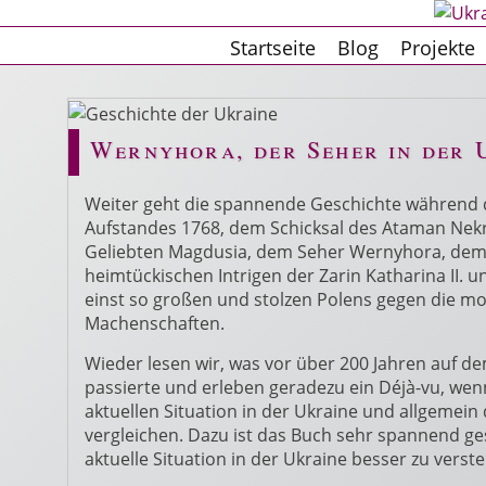
Startseite
Blog
Projekte
Wernyhora, der Seher in der 
Weiter geht die spannende Geschichte während d
Aufstandes 1768, dem Schicksal des Ataman Nek
Geliebten Magdusia, dem Seher Wernyhora, dem
heimtückischen Intrigen der Zarin Katharina II
einst so großen und stolzen Polens gegen die m
Machenschaften.
Wieder lesen wir, was vor über 200 Jahren auf d
passierte und erleben geradezu ein Déjà-vu, wenn
aktuellen Situation in der Ukraine und allgemein 
vergleichen. Dazu ist das Buch sehr spannend ges
aktuelle Situation in der Ukraine besser zu verst