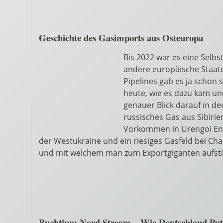
Geschichte des Gasimports aus Osteuropa
Bis 2022 war es eine Selbs
andere europäische Staat
Pipelines gab es ja schon 
heute, wie es dazu kam und
genauer Blick darauf in d
russisches Gas aus Sibirie
Vorkommen in Urengoi Ende
der Westukraine und ein riesiges Gasfeld bei Ch
und mit welchem man zum Exportgiganten aufs
Buchtipp: Nord Stream – Wie Deutschland Puti