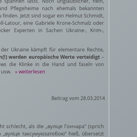
 spannen lässt. Noch unglaublicher, nein,
- und Pflegeheime nach ehemals bekannten
 finden. Jetzt sind sogar ein Helmut Schmidt,
ll-Latour, eine Gabriele Krone-Schmalz oder
ker Experten in Sachen Ukraine-, Krim-,
 der Ukraine kämpft für elementare Rechte,
(!) werden europäische Werte verteidigt
–
ws die Klinke in die Hand und faseln von
n, usw.
» weiterlesen
Beitrag vom 28.03.2014
t schlecht, als die „вуліця Гончара“ (sprich
ch
„вуліця таксумуюзатобою“
hieß, übersetzt