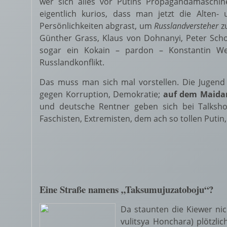
wer sich alles vor Putins Propagandamaschine
eigentlich kurios, dass man jetzt die Alten
Persönlichkeiten abgrast, um
Russlandversteher
zu
Günther Grass, Klaus von Dohnanyi, Peter Scho
sogar ein Kokain – pardon – Konstantin Wec
Russlandkonflikt.
Das muss man sich mal vorstellen. Die Jugend
gegen Korruption, Demokratie;
auf dem Maidan
und deutsche Rentner geben sich bei Talksho
Faschisten, Extremisten, dem ach so tollen Puti
Eine Straße namens „Taksumujuzatoboju“?
Da staunten die Kiewer nich
vulitsya Honchara) plötzli