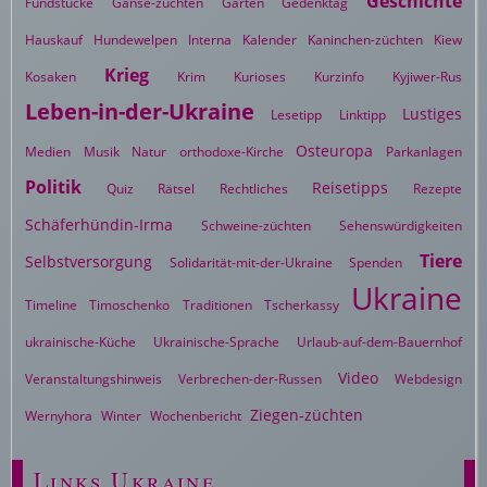
Geschichte
Fundstücke
Gänse-züchten
Garten
Gedenktag
Hauskauf
Hundewelpen
Interna
Kalender
Kaninchen-züchten
Kiew
Krieg
Kosaken
Krim
Kurioses
Kurzinfo
Kyjiwer-Rus
Leben-in-der-Ukraine
Lustiges
Lesetipp
Linktipp
Osteuropa
Medien
Musik
Natur
orthodoxe-Kirche
Parkanlagen
Politik
Reisetipps
Quiz
Rätsel
Rechtliches
Rezepte
Schäferhündin-Irma
Schweine-züchten
Sehenswürdigkeiten
Tiere
Selbstversorgung
Solidarität-mit-der-Ukraine
Spenden
Ukraine
Timeline
Timoschenko
Traditionen
Tscherkassy
ukrainische-Küche
Ukrainische-Sprache
Urlaub-auf-dem-Bauernhof
Video
Veranstaltungshinweis
Verbrechen-der-Russen
Webdesign
Ziegen-züchten
Wernyhora
Winter
Wochenbericht
Links Ukraine