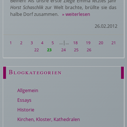
Beinen! Als unsre erste Ziege Emma letztes Jahr
Horst Schaschlik
zur Welt brachte, brüllte sie das
halbe Dorf zusammen.
» weiterlesen
26.02.2012
…|…
1
2
3
4
5
18
19
20
21
22
23
24
25
26
Blogkategorien
Allgemein
Essays
Historie
Kirchen, Kloster, Kathedralen