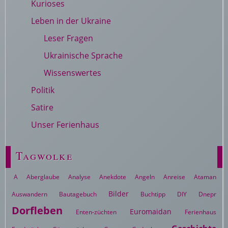
Kurioses
Leben in der Ukraine
Leser Fragen
Ukrainische Sprache
Wissenswertes
Politik
Satire
Unser Ferienhaus
Tagwolke
A
Aberglaube
Analyse
Anekdote
Angeln
Anreise
Ataman
Bilder
Auswandern
Bautagebuch
Buchtipp
DIY
Dnepr
Dorfleben
Euromaidan
Enten-züchten
Ferienhaus