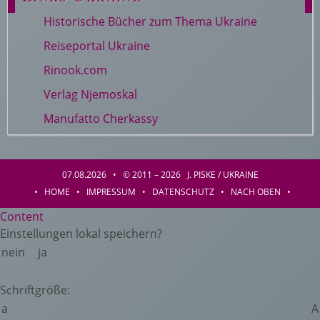
Historische Bücher zum Thema Ukraine
Reiseportal Ukraine
Rinook.com
Verlag Njemoskal
Manufatto Cherkassy
07.08.2026 • © 2011 – 2026 J. PISKE / UKRAINE
•
HOME
•
IMPRESSUM
•
DATENSCHUTZ
•
NACH OBEN
•
Content
Einstellungen lokal speichern?
nein
ja
Schriftgröße:
a
A